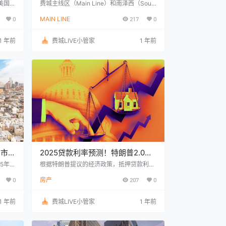
Line豪宅暴涨25%+！费城这3个社
周，美国房
费城主线区（Main Line）和南泽西（Sout
售美国
h Jersey）的一些社区，是大费城地区房价
区却在跌！
0
MAIN LINE
217
0
国债收
涨幅最大的地方。 根据 Homes.com 的数
报复特
据，大费城地区有五个社区在截至今年2月
卖美
的12个月内，房屋成交价中位数比前一年上
1 年前
费城LIVE小管家
1 年前
有个更
涨了超过20%。 涨幅最高的两个社区——Vi
美国住
llanova 和 Wayne，也是费城地区最昂贵的
之一
住房市场之一。 Villanova 的房价涨幅飙升
果其他
近 30%，使典型房屋价值突破百…
产市场
2025贷款利率预测！特朗普2.0经
济政策下利率上涨还是下跌？
25年全
根据特朗普提议的经济政策，抵押贷款利率
e F
几乎不可能降至3%以下。 在总统大选之
0
房产
207
0
样房价
前，降低抵押贷款利率的未来之路似乎相对
而Bu
清晰：只要官方通胀数据持续下降，美联储
anap
就会继续降息，从而帮助消费者的借贷成本
1 年前
费城LIVE小管家
1 年前
tfor
在2025年逐步降低。 而如今特朗普当选
年费城
后，房地产市场专家对此并不那么确定了。
的几…
Bright MLS（服务于美国中大西洋地区的多