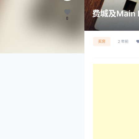
费城及Main
0
买房
2 年前