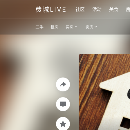
费城LIVE
社区
活动
美食
二手
租房
买房
卖房