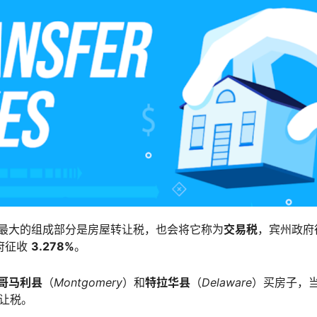
最大的组成部分是房屋转让税，也会将它称为
交易税
，宾州政府
府征收
3.278%
。
哥马利县
（
Montgomery
）和
特拉华县
（
Delaware
）买房子，
让税。