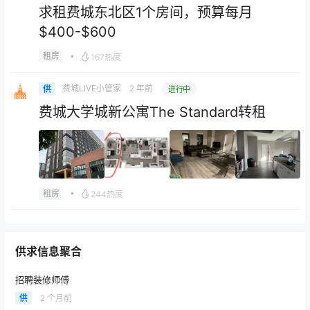
求租费城东北区1个房间，预算每月
$400-$600
•
租房
167热度
费城LIVE小管家
2 年前
供
进行中
费城大学城新公寓The Standard转租
•
租房
244热度
租房
供求信息聚合
$2200 拿下费城市中心黄金 1B1B｜拎包住+水网全包
2026-01-07 12:37:19
招聘装修师傅
供
2 个月前
租房