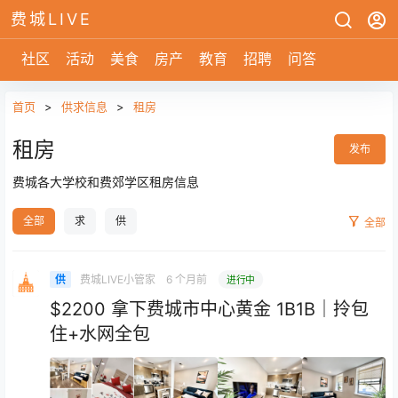
费城LIVE
社区
活动
美食
房产
教育
招聘
问答
首页
>
供求信息
>
租房
租房
发布
费城各大学校和费郊学区租房信息
全部
求
供
全部
费城LIVE小管家
6 个月前
供
进行中
$2200 拿下费城市中心黄金 1B1B｜拎包
住+水网全包