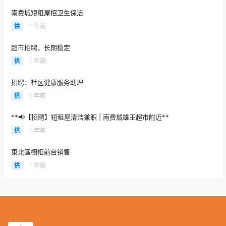
费城郊区Newtown 高端社区 · 雅房出租 | $900包水电煤
南费城短租屋招卫生保洁
网，拎包入住
2026-01-06 11:03:40
供
1 年前
超市招聘，长期稳定
租房
Main Line高端租房首选！精英人群+星级配套+黄金位
供
1 年前
置，One Ardmore给你一步到位的精致生活
招聘：社区健康服务助理
2025-04-30 23:05:58
供
1 年前
租房
Montgomery Plaza|奢享Ardmore生活！超大阳台+明亮
**📢【招聘】短租屋清洁兼职 | 南费城雄王超市附近**
落地窗+费城市郊双重便利
供
1 年前
2025-04-11 15:15:26
東北區橱柜前台销售
租房
供
1 年前
不是养老，而是焕新人生！费郊KOP高端 55+ 公寓
Canvas Valley Forge，为爸妈打造幸福居所
2025-03-25 10:33:44
租房