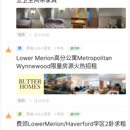
立卫生间带家具
•
租房
93热度
费城LIVE小管家
1 年前
供
进行中
Lower Merion高分公寓Metropolitan
Wynnewood限量房源火热招租
•
租房
88热度
费城LIVE小管家
1 年前
求
进行中
费郊LowerMerion/Haverford学区2卧求租