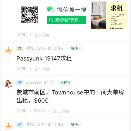
•
租房
67热度
费城LIVE小管家
2 年前
求
进行中
Passyunk 19147求租
•
租房
73热度
zy98696
2 年前
供
进行中
费城市南区，Townhouse中的一间大单房
出租，$600
•
1条评论
•
租房
152热度
费城LIVE小管家
2 年前
供
进行中