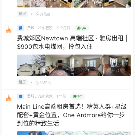
•
租房
61热度
费城LIVE小管家
6 个月前
供
进行中
费城郊区Newtown 高端社区 · 雅房出租 |
$900包水电煤网，拎包入住
•
租房
63热度
费城LIVE小管家
1 年前
供
进行中
Main Line高端租房首选！精英人群+星级
配套+黄金位置，One Ardmore给你一步
到位的精致生活