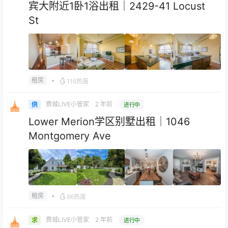
宾大附近1卧1浴出租｜2429-41 Locust
St
•
租房
116热度
费城LIVE小管家
2 年前
供
进行中
Lower Merion学区别墅出租｜1046
Montgomery Ave
•
租房
66热度
费城LIVE小管家
2 年前
求
进行中