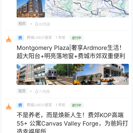
•
租房
82热度
费城LIVE小管家
1 年前
供
进行中
Montgomery Plaza|奢享Ardmore生活！
超大阳台+明亮落地窗+费城市郊双重便利
•
租房
71热度
费城LIVE小管家
1 年前
供
进行中
不是养老，而是焕新人生！费郊KOP高端
55+ 公寓Canvas Valley Forge，为爸妈打
造幸福居所