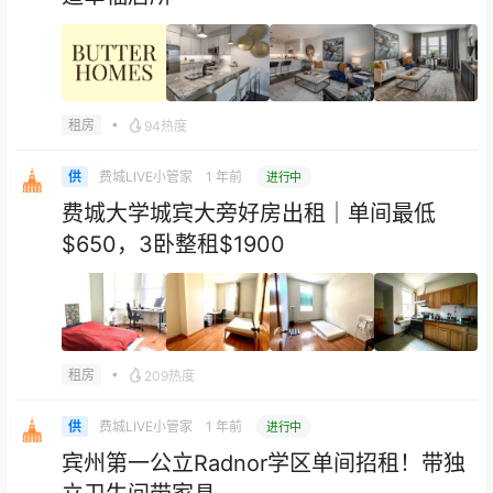
•
租房
94热度
费城LIVE小管家
1 年前
供
进行中
费城大学城宾大旁好房出租｜单间最低
$650，3卧整租$1900
•
租房
209热度
费城LIVE小管家
1 年前
供
进行中
宾州第一公立Radnor学区单间招租！带独