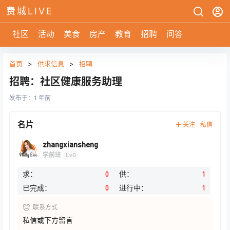
费城LIVE
社区
活动
美食
房产
教育
招聘
问答
首页
>
供求信息
>
招聘
招聘：社区健康服务助理
发布于：
1 年前
名片
关注
私信
zhangxiansheng
学前班
Lv0
求：
0
供：
1
已完成：
0
进行中：
1
联系方式
私信或下方留言