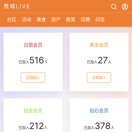
费城LIVE
社区
活动
美食
房产
教育
招聘
问答
白银会员
黄金会员
516
27
已加入
人
已加入
人
立刻加入
立刻加入
铂金会员
钻石会员
212
378
已加入
人
已加入
人