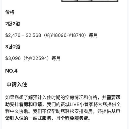
价格
2卧2浴
$2,476 – $2,568（约¥18096-¥18740）每月
3卧2浴
$3,096（约¥22594）每月
NO.4
申请入住
如果您想了解预计入住时期的空房情况和价格，并
需要帮
助安排看房和申请
，我们的费城LIVE小管家将为您提供全
程中文协助。我们不仅帮助您轻松安排看房，还提供
从申
请到入住的一站式服务
，且
全程免服务费
。