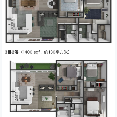
3卧2浴
（1400 sqf，约130平方米）