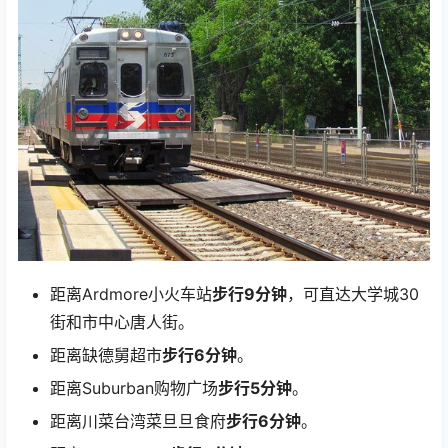
距离Ardmore小火车站
步行9分钟
，可直达大学城30
街和市中心唐人街。
距离缺德舅超市
步行6分钟
。
距离Suburban购物广场
步行5分钟
。
距离川菜台湾菜旦旦食府
步行6分钟
。