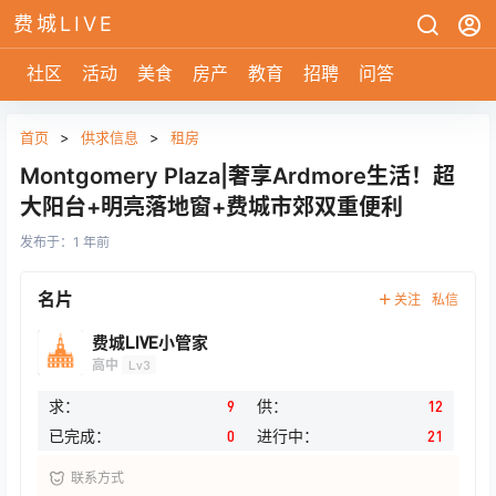
费城LIVE
社区
活动
美食
房产
教育
招聘
问答
首页
>
供求信息
>
租房
Montgomery Plaza|奢享Ardmore生活！超
大阳台+明亮落地窗+费城市郊双重便利
发布于：
1 年前
名片
关注
私信
费城LIVE小管家
高中
Lv3
求：
9
供：
12
已完成：
0
进行中：
21
联系方式