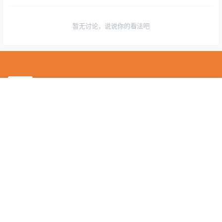
暂无讨论，说说你的看法吧
首页
房产
教育
美食
活动
购票
我们是费城，近郊MAIN LINE，宾州及周边地区面向留学生华人群
体的中文主流媒体。
提供费城文化、同城活动、吃喝玩乐、新闻资讯、商家优惠，房产
租赁/买卖，二手交易，求职招聘等信息服务。
Copyright © 2026
费城LIVE
查询 72 次，耗时 0.4983 秒