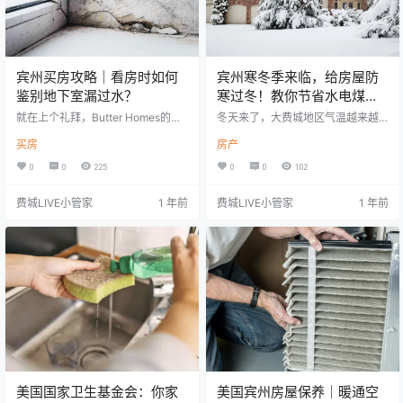
宾州买房攻略｜看房时如何
宾州寒冬季来临，给房屋防
鉴别地下室漏过水？
寒过冬！教你节省水电煤费
的实用小妙招
就在上个礼拜，Butter Homes的合
冬天来了，大费城地区气温越来越
作经纪人带客户看上了一套客户的dr
低。想要宅家有舒适的室内温度，
买房
房产
eam house，地理位置，房屋建筑
就需要长时间开暖气。 今天，我们
风格，格局，装修设计等都完完全
就来与大家分享一些小妙招，教你
0
0
225
0
0
102
全符合客户的要求。唯独只有一个
在冬季如何节约水电煤费用。 在美
缺点，地下室的情况不是那么良
国，最常见的住宅暖风系统是Centr
费城LIVE小管家
1 年前
费城LIVE小管家
1 年前
好，感觉有过渗水，考虑到维修成
al Heating System（中央暖气系
本的耗大，不得不放弃下offer。 地
统），它是HVAC暖通中央空调的制
下室漏水恐怕是很多购房者和业主
暖部分（Furnace），也就冬天的暖
都非常关心的问题。一方面是这个
气和夏天的冷气从同样的风口送
问题发生的频率相对较高，更重要
出。 密封全屋防止漏风 Seal your H
的是其对房子的结构和居住环境影
ome from …
响较大，而…
美国国家卫生基金会：你家
美国宾州房屋保养｜暖通空