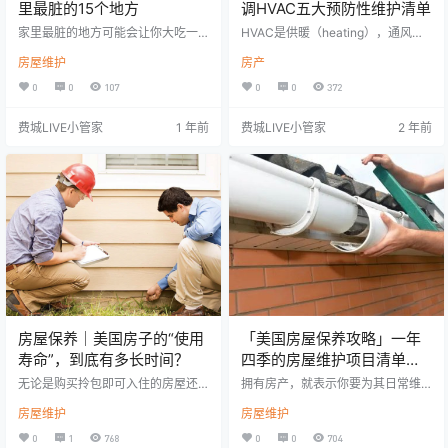
里最脏的15个地方
调HVAC五大预防性维护清单
家里最脏的地方可能会让你大吃一
HVAC是供暖（heating），通风（v
惊，这些地方不仅容易藏污纳垢，
entilation），和空调（air conditio
房屋维护
房产
还有潜在有害细菌。美国国家卫生
ning）的缩写，它是整个住宅冷热
基金会(NSF)的的专业人士总结出了
空气的系统。 之前我们在《房屋保
0
0
107
0
0
372
家里细菌生成的“热点”。这些细菌包
养｜美国房子的“使用寿命”，到底有
括酵母、霉菌和大肠菌群(如沙门氏
多长时间？》提到HVAC炉子的使用
费城LIVE小管家
1 年前
费城LIVE小管家
2 年前
菌和大肠杆菌)。研究人员测量了日
寿命为15-20年，空调的使用寿命为
常家居用品上这些细菌的水平，以
10-15年。系统使用寿命的确切长度
确定哪些是最脏的。 厨房是家里最
取决于许多因素，包括维护，使用
脏的地方，它比其他任何被测试的
情况和天气情况等。 以下是五大预
房间都含有更多的细菌。大约77%
防性清单，可以帮助您使HVAC系
的厨房海绵和抹布检测出大肠菌群
统…
阳性，86…
房屋保养｜美国房子的“使用
「美国房屋保养攻略」一年
寿命”，到底有多长时间？
四季的房屋维护项目清单请
收藏
无论是购买拎包即可入住的房屋还
拥有房产，就表示你要为其日常维
是需要翻新的房子，成为业主后，
护负责，而且一年四季当中，每个
房屋维护
房屋维护
甜蜜背后的责任就是需要进行日常
季节都会有一些特别的维护项目，
的维修和维护。 虽然普通房屋寿命
一旦跳过不管，就有可能会造成很
0
1
768
0
0
704
可以持续长达一个世纪，但地基和
大的损失。 以下是每个季节当中，