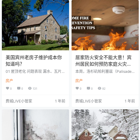
用，非常值得。 但很多买家不知道
ers 问题一：邻居家的树枝伸到我家
的是： 房屋检查 ≠ 什么都会检查。
怎么办？ 如果邻居拒绝处理树枝越
有些隐藏问题，基础房检根本不会
界的问题，你作为业…
涉及；还有些区域，即使存在风
险，检查…
美国宾州老房子维护成本你
居家防火安全不能大意！宾
知道吗？
州居民如何预防家庭火灾发
生？
01 屋顶老化 问题表现 漏水、瓦片脱
本周，洛杉矶帕利塞兹（Palisade
落、排水不畅。 原因 屋顶寿命一般
s）地区爆发的山火，已经成为洛杉
房产
房产
为20-30年，长期风吹日晒后会出
矶历史上最具破坏性的火灾。 REUT
现老化。 维护成本 更换屋顶约$8,0
ERS/David Swanson 洛杉矶县消防
0
0
131
0
0
82
00-$20,000(视屋顶材料和面积)。
局局长表示，已经失控的大火摧毁1
解决办法 买前请专业屋顶公司检查;
000多栋建筑物、超过150万户居民
费城LIVE小管家
1 年前
费城LIVE小管家
1 年前
若剩余寿命<5年，可在价格中谈判
断电、约15万人被迫紧急隔离。 而
修复或更换费用。 02 电器系统过时
在美国东部的宾州经常位居全美建
问题表现 插座数量不足、电压不
筑火灾发生率榜首。在所有火灾场
稳、保险丝频繁跳闸。 原因 老房普
所中，住宅火灾导致的死亡人数最
遍使用60安或100安系统，不满足
多。 今天我们给宾州居民普及下如
现代…
何预防家庭火灾的发生。…