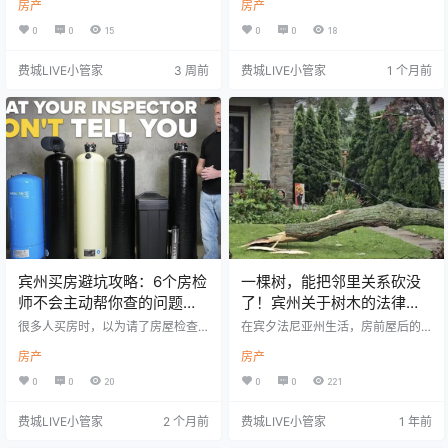
房产
房产
性。根据 State Farm 的数据，房屋
不仅可以为地下室提供自然采光和
每年维护费用通常约占房屋价值的
通风，也是地下室逃生窗（Egress
0
0
15
0
0
18
1%-4%，但实际成本会因房龄差异
Window）的必要设施。 然而，每
巨大。美国人口普查局数据显示，1
逢暴雨、暴雪融化或连续降雨，窗
费城LIVE小管家
3 周前
费城LIVE小管家
1 个月前
960年前建造的房屋，每年维护成本
井往往成为地下室最容易积水的位
平均约占房屋价值 0.8%；而2010
置。一旦排水不畅，积水可能迅速
年代建造的新房约为 0.2%。 差距并
进入地下室，导致地板被淹、墙体
不是因为老房一定更差，而是因为
受潮、家具损坏、霉菌滋生，甚至
维护时间是否及时。一个完整的年
影响房屋基础结构。 虽然无法完全
度维护计划，可以帮助房主提前发…
阻止雨水进入窗井，但通过合理设
计和日常维护…
宾州买房避坑攻略：6个房检
一棵树，能把邻里关系砍没
师不会主动帮你查的问题，
了！宾州关于树木的法律权
很多买家签约后才后悔！
利你了解多少？
很多人买房时，以为请了房屋检查
在宾夕法尼亚州生活，房前屋后的
师（Home Inspector）就万事大
树木看似普通，却常常因为“越界”而
房产
房产
吉。 确实，专业房检师会检查超过1
引发邻里纠纷。今天，我们就来聊
600项内容，从墙体裂缝、屋顶状
聊你在宾州拥有的树木相关法律权
0
0
20
0
0
221
况，到马桶冲水是否正常，都会仔
利，避免好邻居反目成仇。 邻居家
细查看。一套基础房检通常费用在3
的树伸过界怎么办？常见邻里“树木
费城LIVE小管家
2 个月前
费城LIVE小管家
1 年前
00～500美元之间，但可能帮你避
纠纷”全解析 Common Issues With
免未来几千甚至上万美元的维修费
Trees and Abutting Property Own