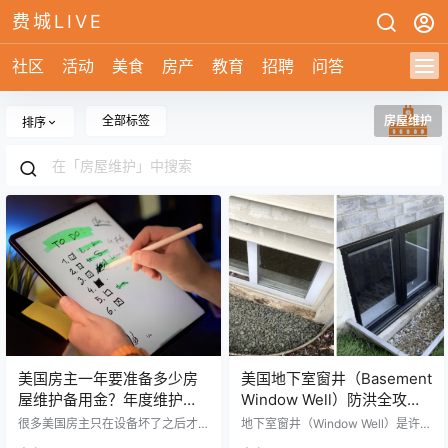
费城LIVE
社区
活动
美食
房产
教育
招聘
问答
全部标签
房屋维护
排序
美国房主一年要准备多少房
美国地下室窗井（Basement
屋维护备用金？年度维护指
Window Well）防洪全攻
南：四季保养清单、维修预
略：有效防止窗井积水，远
很多美国房主只在设备坏了之后才
地下室窗井（Window Well）是许多
算与设备寿命全解析
维修，却忽略了日常保养的重要
离地下室进水风险
带地下室住宅的重要组成部分，它