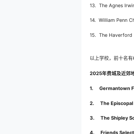
13. The Agnes Irwi
14. William Penn C
15. The Haverford
以上学校，前十名有6所
2025年费城及近
1. Germantown Fr
2. The Episcopa
3. The Shipley S
4. Friends Select