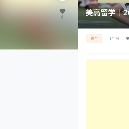
美高留学｜2
0
房产
1 年前