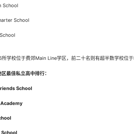
n School
harter School
 School
学校位于费郊Main Line学区，前二十名则有超半数学校位于Mai
郊地区最佳私立高中排行：
iends School
l Academy
chool
 School