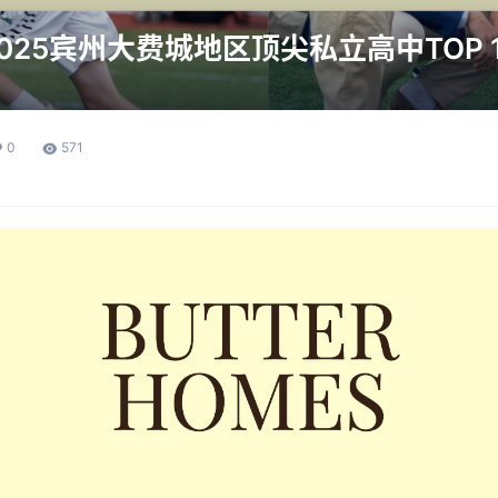
025宾州大费城地区顶尖私立高中TOP 1
0
571