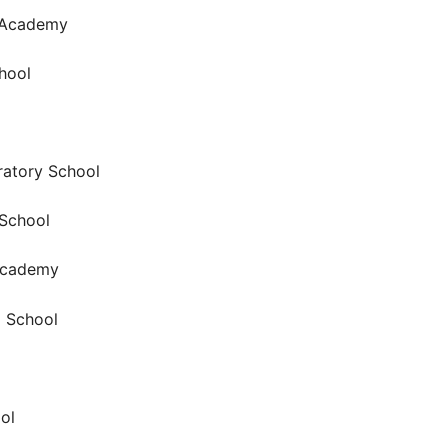
 Academy
hool
atory School
 School
cademy
l School
ol