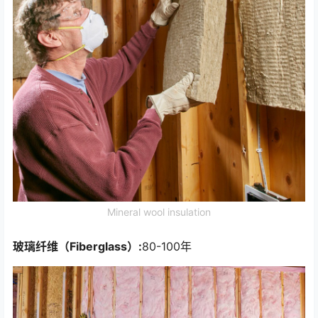
Mineral wool insulation
玻璃纤维（Fiberglass）:
80-100年