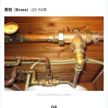
黄铜（Brass）:
20-50年
Brass plumbing pipes
04