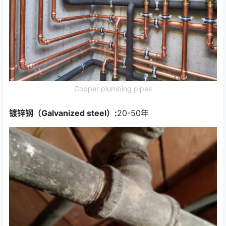
Copper plumbing pipes
镀锌钢（Galvanized steel）:
20-50年