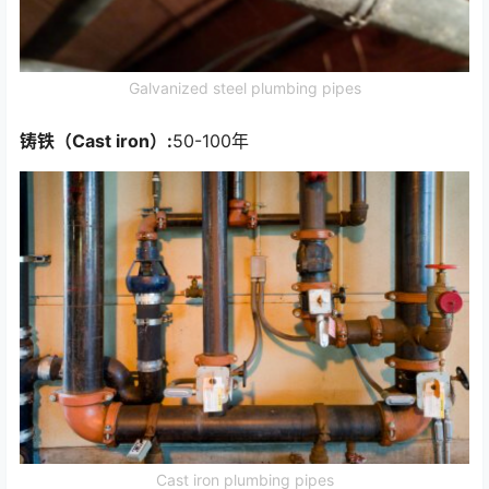
Galvanized steel plumbing pipes
铸铁（Cast iron）:
50-100年
Cast iron plumbing pipes