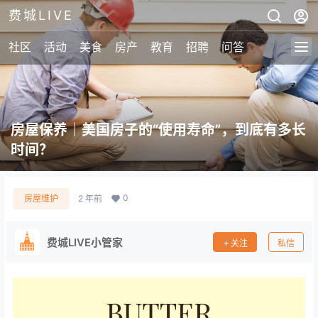
费城LIVE
社区
活动
美食
房产
教育
招聘
问答
房屋保养｜美国房子的“使用寿命”，到底有多长
时间？
0
房屋维护
2 年前
费城LIVE小管家
关注
私信