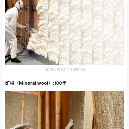
Spray foam insulation
矿棉（Mineral wool）:
100年