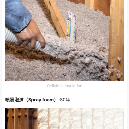
Cellulose insulation
喷雾泡沫（Spray foam）
:
80年