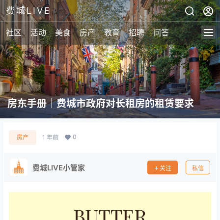
费城LIVE
社区
活动
美食
房产
教育
招聘
问答
房东手册｜费城市政府对长租房的租赁要求
0
房产
1 年前
费城LIVE小管家
关注
私信