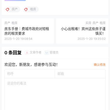
房产
租房
房产
租房
买房
房产
租房
房东手册｜费城市政府对短租
小心出租难！宾州这些房子谨
房的租赁要求
慎买！
2025-1-20 19:08:54
2025-1-20 19:35:02
0 条回复
文章作者
管理员
A
M
欢迎您，新朋友，感谢参与互动！
确认修改