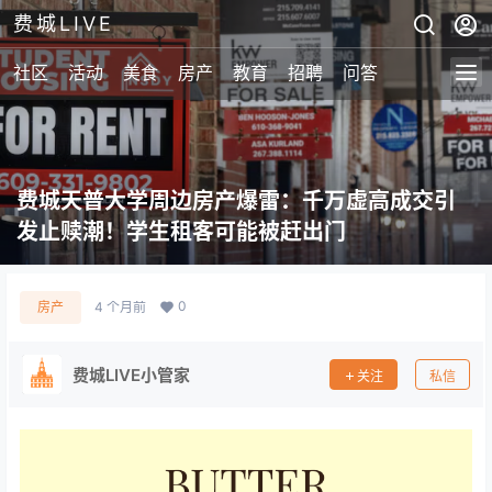
费城LIVE
社区
活动
美食
房产
教育
招聘
问答
费城天普大学周边房产爆雷：千万虚高成交引
发止赎潮！学生租客可能被赶出门
0
房产
4 个月前
费城LIVE小管家
关注
私信