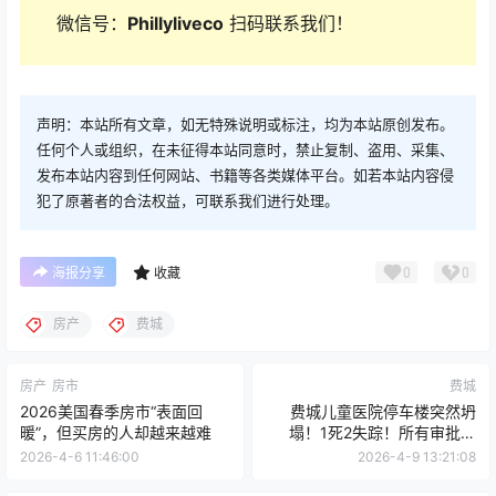
微信号：
Phillyliveco
扫码联系我们！
声明：本站所有文章，如无特殊说明或标注，均为本站原创发布。
任何个人或组织，在未征得本站同意时，禁止复制、盗用、采集、
发布本站内容到任何网站、书籍等各类媒体平台。如若本站内容侵
犯了原著者的合法权益，可联系我们进行处理。
0
0
海报分享
收藏
房产
费城
房产
房市
费城
2026美国春季房市“表面回
费城儿童医院停车楼突然坍
暖”，但买房的人却越来越难
塌！1死2失踪！所有审批合
规，为什么还是塌了？房地产
2026-4-6 11:46:00
2026-4-9 13:21:08
建筑方式最危险的盲区曝光