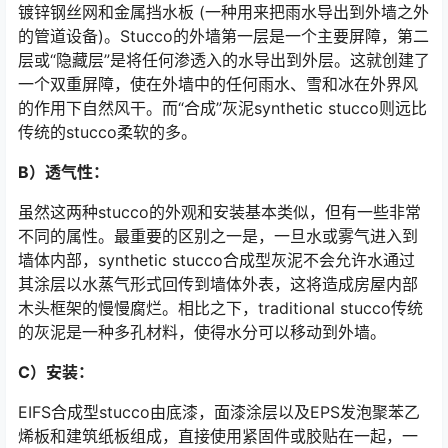
镀锌钢丝网和金属挡水板 (一种用来把雨水导出到外墙之外
的管道设备)。Stucco的外墙第一层是一个主要屏障，第二
层或“隐藏层”是将任何渗透入的水导出到外层。这就创建了
一个双重屏障，使在外墙中的任何雨水、雪和冰在外界风
的作用下自然风干。而“合成”灰泥synthetic stucco则远比
传统的stucco柔软的多。
B）透气性：
虽然这两种stucco的外观和安装基本类似，但有一些非常
不同的属性。最重要的区别之一是，一旦水或雾气进入到
墙体内部，synthetic stucco合成型灰泥不会允许水通过
其涂层以水蒸气形式回传到墙体外表，这将造成房屋内部
木头框架的慢慢腐烂。相比之下，traditional stucco传统
的灰泥是一种多孔材料，使得水分可以移动到外墙。
C）安装：
EIFS合成型stucco由底漆，面漆涂层以及EPS发泡聚苯乙
烯板和建筑纸板组成，直接使用紧固件或胶贴在一起，一