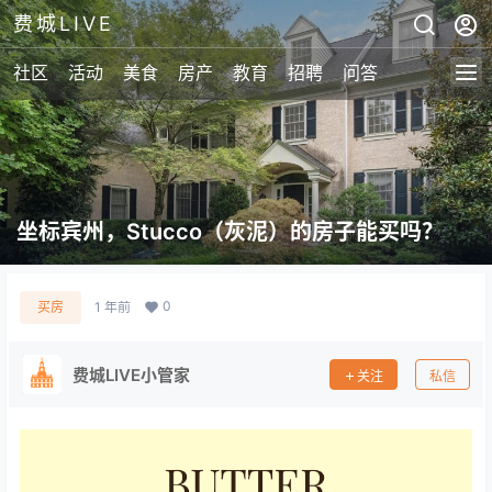
费城LIVE
社区
活动
美食
房产
教育
招聘
问答
坐标宾州，Stucco（灰泥）的房子能买吗？
0
买房
1 年前
费城LIVE小管家
关注
私信