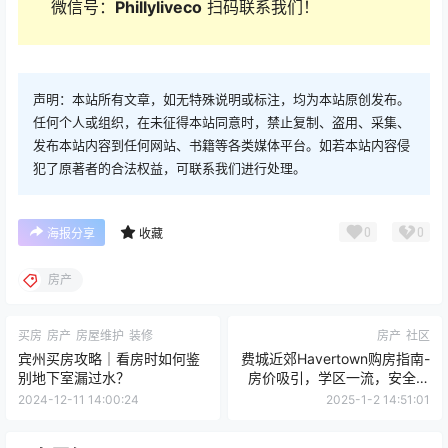
微信号：
Phillyliveco
扫码联系我们！
声明：本站所有文章，如无特殊说明或标注，均为本站原创发布。
任何个人或组织，在未征得本站同意时，禁止复制、盗用、采集、
发布本站内容到任何网站、书籍等各类媒体平台。如若本站内容侵
犯了原著者的合法权益，可联系我们进行处理。
0
0
海报分享
收藏
房产
买房
房产
房屋维护
装修
房产
社区
宾州买房攻略｜看房时如何鉴
费城近郊Havertown购房指南-
别地下室漏过水？
房价吸引，学区一流，安全满
分
2024-12-11 14:00:24
2025-1-2 14:51:01