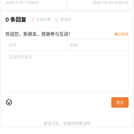
市！
园，藏着一位石油巨头的百年
2025-1-27 11:29:02
2025-10-22 15:02:20
传奇
0 条回复
文章作者
管理员
A
M
欢迎您，新朋友，感谢参与互动！
确认修改
提交
暂无讨论，说说你的看法吧