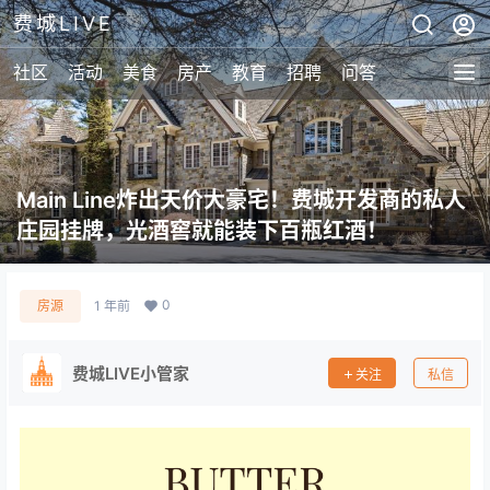
费城LIVE
社区
活动
美食
房产
教育
招聘
问答
Main Line炸出天价大豪宅！费城开发商的私人
庄园挂牌，光酒窖就能装下百瓶红酒！
0
房源
1 年前
费城LIVE小管家
关注
私信