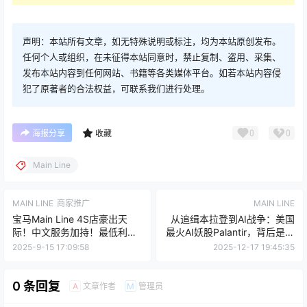
声明：本站所有文章，如无特殊说明或标注，均为本站原创发布。
任何个人或组织，在未征得本站同意时，禁止复制、盗用、采集、
发布本站内容到任何网站、书籍等各类媒体平台。如若本站内容侵
犯了原著者的合法权益，可联系我们进行处理。
0
0
海报分享
收藏
Main Line
MAIN LINE
商家推广
MAIN LINE
宝马Main Line 4S店豪出天
从追缉本拉登到AI战争：美国
际！中文服务加持！最低利
最火AI妖股Palantir，背后是一
率、最透明价格，购车轻松又
位费城近郊培养出的CEO！
2025-9-15 17:09:58
2025-12-17 19:45:35
省心！
0 条回复
文章作者
管理员
A
M