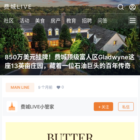
费城LIVE
社区
活动
美食
房产
教育
招聘
问答
850万美元挂牌！费城顶级富人区Gladwyne这
座13英亩庄园，藏着一位石油巨头的百年传奇
0
MAIN LINE
9 个月前
费城LIVE小管家
关注
私信