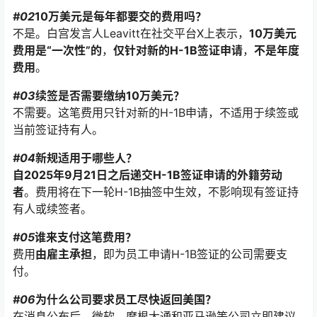
#02
10万美元是每年都要交的费用吗？
不是。白宫发言人Leavitt在社交平台X上表示，
10万美元
费用是“一次性”的
，
仅针对新的H-1B签证申请
，
不是年度
费用
。
#03
续签是否需要缴纳10万美元？
不需要。这笔费用只针对新的H-1B申请，不适用于续签或
当前签证持有人。
#04
新规适用于哪些人？
自2025年9月21日之后递交H-1B签证申请的外籍劳动
者
。费用将在下一轮H-1B抽签中生效，不影响现有签证持
有人或续签者。
#05
谁来支付这笔费用？
费用
由雇主承担
，即为员工申请H-1B签证的公司需要支
付。
#06
为什么公司要求员工尽快返回美国？
在消息公布后，微软、摩根大通和亚马逊等公司立即建议