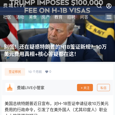
费城LIVE
社区
活动
美食
房产
教育
招聘
问答
别慌！还在疑惑特朗普的H1B签证新规？10万
美元费用真相+核心答疑都在这！
0
签证移民
10 个月前
费城LIVE小管家
关注
私信
美国总统特朗普近日宣布，对H-1B签证申请征收10万美元
费用的行政命令，引发了在美外国人（尤其印度人）职业