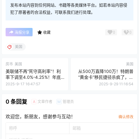
发布本站内容到任何网站、书籍等各类媒体平台。如若本站内容侵
犯了原著者的合法权益，可联系我们进行处理。
0
0
海报分享
收藏
美国
房市
美国
美国
美联储不再“死守高利率”！利
从500万直降100万！特朗普
率下调至4.0%-4.25%！年底
“黄金卡”移民捷径杀疯了，比
前或再降两次利率
新加坡、新西兰还便宜！
2025-9-17 16:47:57
2025-9-29 11:16:54
0 条回复
文章作者
管理员
A
M
欢迎您，新朋友，感谢参与互动！
确认修改