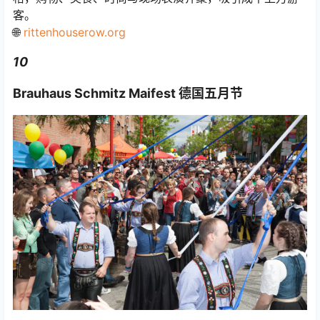
客。
🌐
rittenhouserow.org
10
Brauhaus Schmitz Maifest 德国五月节