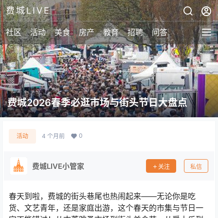
费城LIVE
社区
活动
美食
房产
教育
招聘
问答
费城2026春季必逛市场与街头节日大盘点
0
活动
4 个月前
费城LIVE小管家
关注
私信
春天到啦，费城的街头巷尾也热闹起来——无论你是吃
货、文艺青年，还是家庭出游，这个春天的市集与节日一