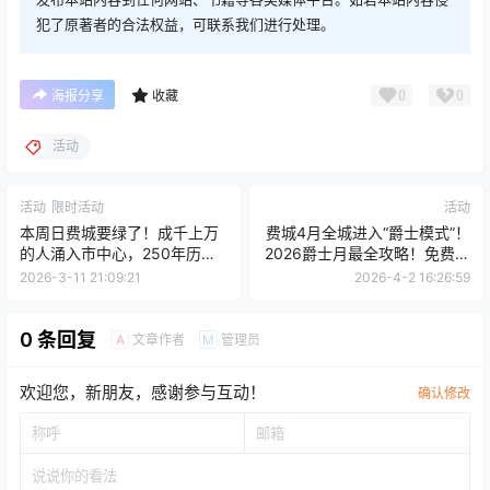
犯了原著者的合法权益，可联系我们进行处理。
0
0
海报分享
收藏
活动
活动
限时活动
活动
本周日费城要绿了！成千上万
费城4月全城进入“爵士模式”！
的人涌入市中心，250年历史
2026爵士月最全攻略！免费活
大游行最全攻略
动+时间地点
2026-3-11 21:09:21
2026-4-2 16:26:59
0 条回复
文章作者
管理员
A
M
欢迎您，新朋友，感谢参与互动！
确认修改