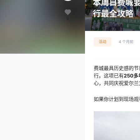
本周日费城要
行最全攻略
0
活动
4 个月前
费城最具历史感的节日活动之一
行。这项已有
250
心，共同庆祝爱尔兰
如果你计划到现场观