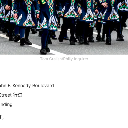
Tom Gralish/Philly Inquirer
n F. Kennedy Boulevard
Street 行进
nding
束。