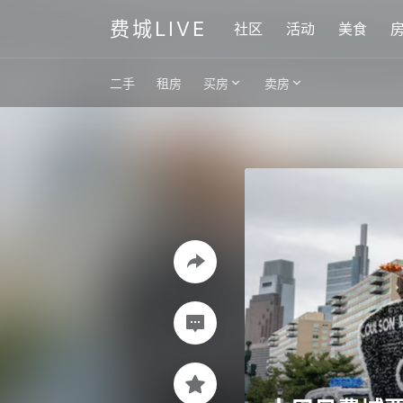
费城LIVE
社区
活动
美食
二手
租房
买房
卖房