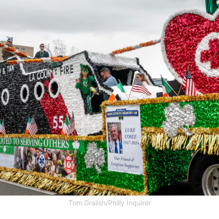
Tom Gralish/Philly Inquirer