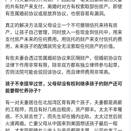
的共有财产来支付，离婚时对方有权索取部份房产。即使
有签属婚前协议或是放弃协议，也很容易有漏洞。
真正的解决方法是父母设立一个不可撤销信托来持有房
产，让孩子自己管理，同时放入一些现金到信托中，用来
支付房产未来的任何费用。用信托的财产来支付信托的费
用，未来孩子的配偶就完全无法索取任何房产的价值。
有些夫妻会透过签属婚前协议来区隔财产，但婚前协议在
法律下作用非常有限，除非双方都有独立律师参与起草，
否则法院可能会驳回该协议，而且律师费用非常高。
孩子不幸提早过世，父母却没有权利继承孩子的财产还可
能要帮忙养孙子?
有一对夫妻居住在北加湾区育有两个孩子，夫妻都是高薪
的工程师，而且有好几栋出租房，资产颇丰。太太不幸罹
癌，不久就去世了，而先生却在婚内出轨，太太过世后就
火速再婚。亡妻父母从中国来到美国想送孩子最后一程
时，才发现即使女儿收入与资产都很丰厚，公司也发了一