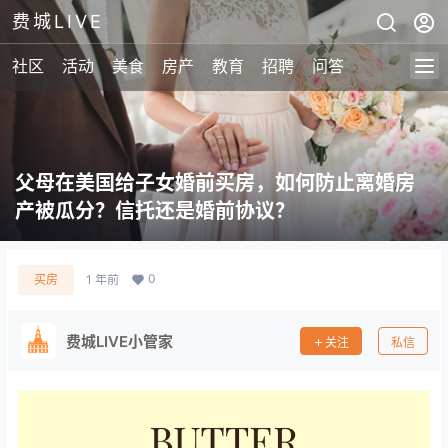
费城LIVE
社区
活动
美食
房产
教育
招聘
问答
父母在美国给子女婚前买房，如何防止离婚房
产被瓜分？信托还是婚前协议？
0
买房
1 年前
费城LIVE小管家
关注
私信