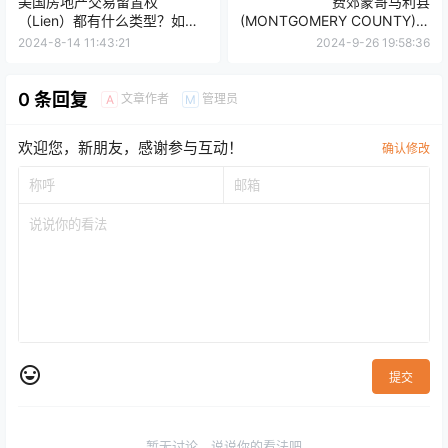
美国房地产交易留置权
费郊蒙哥马利县
（Lien）都有什么类型？如何
(MONTGOMERY COUNTY)房
查找、解除留置权？
产税相关的20个常见问题
2024-8-14 11:43:21
2024-9-26 19:58:36
0 条回复
文章作者
管理员
A
M
欢迎您，新朋友，感谢参与互动！
确认修改
提交
暂无讨论，说说你的看法吧