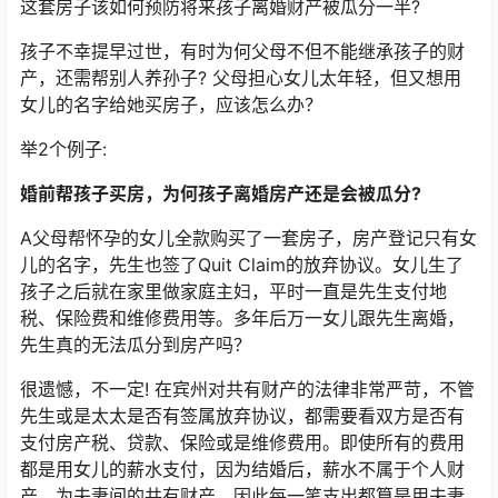
这套房子该如何预防将来孩子离婚财产被瓜分一半?
孩子不幸提早过世，有时为何父母不但不能继承孩子的财
产，还需帮别人养孙子? 父母担心女儿太年轻，但又想用
女儿的名字给她买房子，应该怎么办？
举2个例子:
婚前帮孩子买房，为何孩子离婚房产还是会被瓜分?
A父母帮怀孕的女儿全款购买了一套房子，房产登记只有女
儿的名字，先生也签了Quit Claim的放弃协议。女儿生了
孩子之后就在家里做家庭主妇，平时一直是先生支付地
税、保险费和维修费用等。多年后万一女儿跟先生离婚，
先生真的无法瓜分到房产吗？
很遗憾，不一定! 在宾州对共有财产的法律非常严苛，不管
先生或是太太是否有签属放弃协议，都需要看双方是否有
支付房产税、贷款、保险或是维修费用。即使所有的费用
都是用女儿的薪水支付，因为结婚后，薪水不属于个人财
产，为夫妻间的共有财产，因此每一笔支出都算是用夫妻