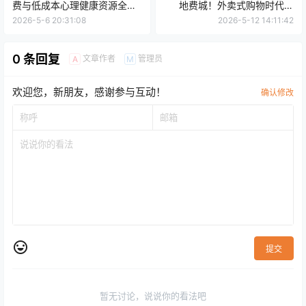
费与低成本心理健康资源全指
地费城！外卖式购物时代来
南
了？
2026-5-6 20:31:08
2026-5-12 14:11:42
0 条回复
文章作者
管理员
A
M
欢迎您，新朋友，感谢参与互动！
确认修改
提交
暂无讨论，说说你的看法吧