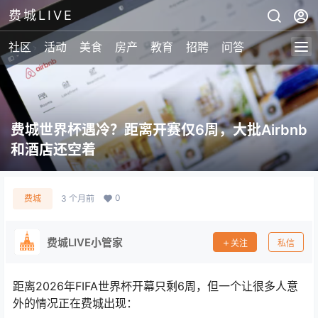
费城LIVE
社区
活动
美食
房产
教育
招聘
问答
费城世界杯遇冷？距离开赛仅6周，大批Airbnb
和酒店还空着
0
费城
3 个月前
费城LIVE小管家
关注
私信
距离2026年FIFA世界杯开幕只剩6周，但一个让很多人意
外的情况正在费城出现：