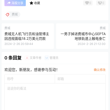
0
0
海报分享
收藏
费城
费城
费城
费城无人机飞行员和油管博主
一男子掉进费城市中心SEPTA
因违规面临18.2万美元罚款
地铁轨道上触电身亡
2024-2-26 20:59:44
2024-2-26 21:12:30
0 条回复
文章作者
管理员
A
M
欢迎您，新朋友，感谢参与互动！
确认修改