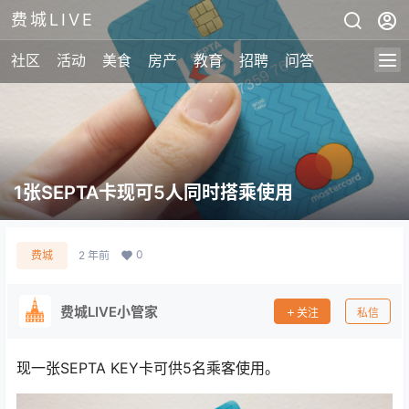
费城LIVE
社区
活动
美食
房产
教育
招聘
问答
1张SEPTA卡现可5人同时搭乘使用
0
费城
2 年前
费城LIVE小管家
关注
私信
现一张SEPTA KEY卡可供5名乘客使用。