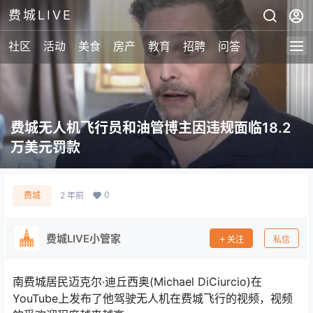
费城LIVE
社区
活动
美食
房产
教育
招聘
问答
费城无人机飞行员和油管博主因违规面临18.2
万美元罚款
0
费城
2 年前
费城LIVE小管家
关注
私信
南费城居民迈克尔·迪丘西奥(Michael DiCiurcio)在
YouTube上发布了他驾驶无人机在费城飞行的视频，视频