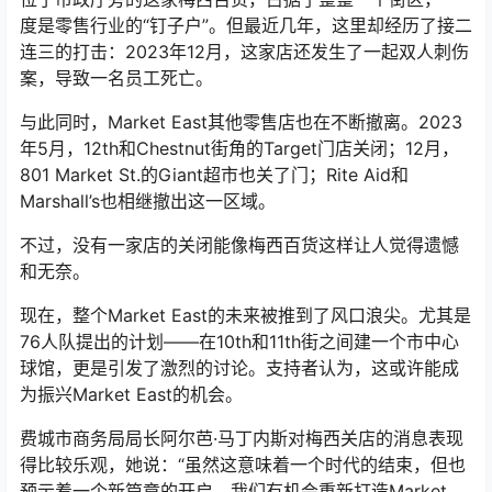
度是零售行业的“钉子户”。但最近几年，这里却经历了接二
连三的打击：2023年12月，这家店还发生了一起双人刺伤
案，导致一名员工死亡。
与此同时，Market East其他零售店也在不断撤离。2023
年5月，12th和Chestnut街角的Target门店关闭；12月，
801 Market St.的Giant超市也关了门；Rite Aid和
Marshall’s也相继撤出这一区域。
不过，没有一家店的关闭能像梅西百货这样让人觉得遗憾
和无奈。
现在，整个Market East的未来被推到了风口浪尖。尤其是
76人队提出的计划——在10th和11th街之间建一个市中心
球馆，更是引发了激烈的讨论。支持者认为，这或许能成
为振兴Market East的机会。
费城市商务局局长阿尔芭·马丁内斯对梅西关店的消息表现
得比较乐观，她说：“虽然这意味着一个时代的结束，但也
预示着一个新篇章的开启。我们有机会重新打造Market