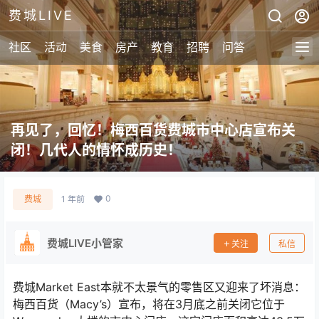
费城LIVE
社区
活动
美食
房产
教育
招聘
问答
再见了，回忆！梅西百货费城市中心店宣布关
闭！几代人的情怀成历史！
0
费城
1 年前
费城LIVE小管家
关注
私信
费城Market East本就不太景气的零售区又迎来了坏消息：
梅西百货（Macy’s）宣布，将在3月底之前关闭它位于