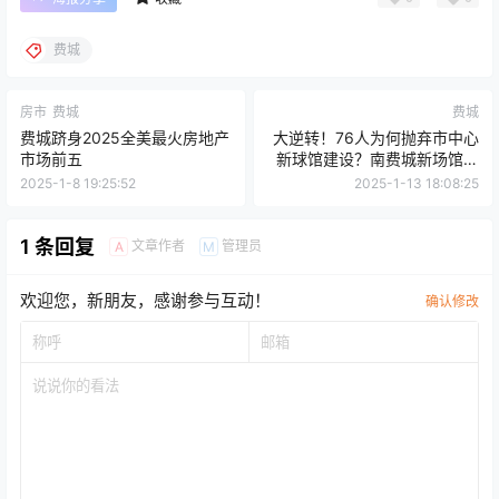
费城
房市
费城
费城
费城跻身2025全美最火房地产
大逆转！76人为何抛弃市中心
市场前五
新球馆建设？南费城新场馆有
望助力费城引进WNBA球队！
2025-1-8 19:25:52
2025-1-13 18:08:25
1 条回复
文章作者
管理员
A
M
欢迎您，新朋友，感谢参与互动！
确认修改