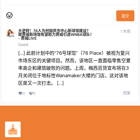
提交
大逆转！76人为何抛弃市中心新球馆建设？
1 年前
南费城新场馆有望助力费城引进WNBA球队！
- 费城LIVE
Guest
[…] 此前计划中的“76号球馆”（76 Place）被视为复兴
市场东区的关键项目。然而，该地区一直面临零售空置
率高企和建筑破败的问题。上周，梅西百货宣布将在3
月关闭位于地标性Wanamaker大楼的门店，这对该地
区是又一次打击。 […]
回复
0
0