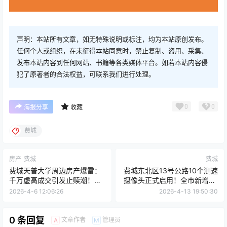
声明：本站所有文章，如无特殊说明或标注，均为本站原创发布。
任何个人或组织，在未征得本站同意时，禁止复制、盗用、采集、
发布本站内容到任何网站、书籍等各类媒体平台。如若本站内容侵
犯了原著者的合法权益，可联系我们进行处理。
0
0
海报分享
收藏
费城
房产
费城
费城
费城天普大学周边房产爆雷：
费城东北区13号公路10个测速
千万虚高成交引发止赎潮！学
摄像头正式启用！全市新增80
生租客可能被赶出门
台测速摄像头全面上线
2026-4-6 12:06:26
2026-4-13 19:50:30
0 条回复
文章作者
管理员
A
M