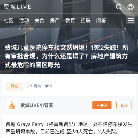
费城LIVE
社区
活动
美食
房产
教育
招聘
问答
费城儿童医院停车楼突然坍塌！1死2失踪！所
有审批合规，为什么还是塌了？房地产建筑方
式最危险的盲区曝光
0
费城
3 个月前
费城LIVE小管家
关注
私信
费城 Grays Ferry（格雷斯费里）地区一处在建停车楼发生
严重坍塌事故，目前已造成 至少1人死亡，2人失踪。