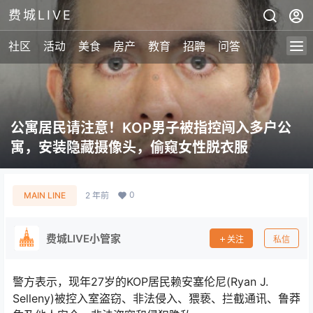
费城LIVE
社区
活动
美食
房产
教育
招聘
问答
公寓居民请注意！KOP男子被指控闯入多户公
寓，安装隐藏摄像头，偷窥女性脱衣服
0
MAIN LINE
2 年前
费城LIVE小管家
关注
私信
警方表示，现年27岁的KOP居民赖安塞伦尼(Ryan J.
Selleny)被控入室盗窃、非法侵入、猥亵、拦截通讯、鲁莽