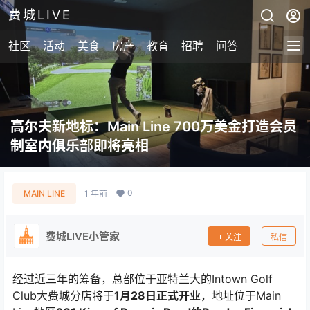
费城LIVE
社区
活动
美食
房产
教育
招聘
问答
高尔夫新地标：Main Line 700万美金打造会员
制室内俱乐部即将亮相
0
MAIN LINE
1 年前
费城LIVE小管家
关注
私信
经过近三年的筹备，总部位于亚特兰大的Intown Golf
Club大费城分店将于
1月28日正式开业
，地址位于Main