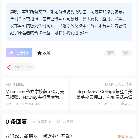
声明：本站所有文章，如无特殊说明或标注，均为本站原创发布。
任何个人或组织，在未征得本站同意时，禁止复制、盗用、采集、
发布本站内容到任何网站、书籍等各类媒体平台。如若本站内容侵
犯了原著者的合法权益，可联系我们进行处理。
0
0
海报分享
收藏
Main Line
MAIN LINE
MAIN LINE
教育
Main Line 私立学校获520万美
Bryn Mawr College荣登全美
元捐赠，Howley夫妇再度为教
最美校园榜单，宛如童话古堡
育贡献巨资
2025-1-16 21:50:45
2025-3-3 13:54:21
0 条回复
文章作者
管理员
A
M
欢迎您，新朋友，感谢参与互动！
确认修改