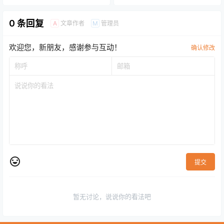
缩水！大费城亿万富豪名单加
长！
0 条回复
文章作者
管理员
A
M
欢迎您，新朋友，感谢参与互动！
确认修改
提交
暂无讨论，说说你的看法吧