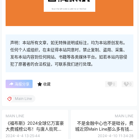
声明：本站所有文章，如无特殊说明或标注，均为本站原创发布。
任何个人或组织，在未征得本站同意时，禁止复制、盗用、采集、
发布本站内容到任何网站、书籍等各类媒体平台。如若本站内容侵
犯了原著者的合法权益，可联系我们进行处理。
0
0
海报分享
收藏
Main Line
MAIN LINE
MAIN LINE
《福布斯》2024全球亿万富豪
不是金融中心也不是硅谷，费
大费城榜公布！与唐人街死磕
城近郊Main Line那么多有钱人
的他首次上榜！宾州首富财富
的财富从何而来
2024-4-4 13:25:44
2024-4-10 11:34:28