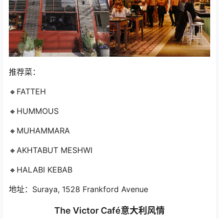
推荐菜：
🔸FATTEH
🔸HUMMOUS
🔸MUHAMMARA
🔸AKHTABUT MESHWI
🔸HALABI KEBAB
地址：Suraya, 1528 Frankford Avenue
The Victor Café意大利风情