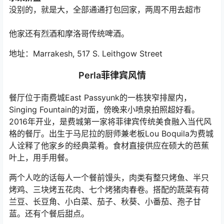
没别的，就是大，全部通通打包回家，两周不用去超市
他家还有烈酒和摩洛哥传统啤酒。
地址：Marrakesh, 517 S. Leithgow Street
Perla菲律宾风情
餐厅位于南费城East Passyunk的一栋狭窄排屋内，
Singing Fountain的对面，傍晚来小喷泉拍照超好看。
2016年开业，是费城第一家将菲律宾传统美食融入当代风
格的餐厅。出生于马尼拉的厨师兼老板Lou Boquila为费城
人诠释了他家乡的经典菜肴。食材直接供应在硕大的芭蕉
叶上，用手用餐。
两个人吃的话每人一个餐前馒头，肉类有整只烤鱼、半只
烤鸡、三块烤五花肉、七个烤猪肉春卷。搭配的蔬菜有荷
兰豆、长豆角、小白菜、茄子、秋葵、小番茄、孢子甘
蓝。还有个餐后甜点。