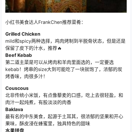
小红书美食达人FrankChen推荐菜肴：
Grilled Chicken
mild和spicy两种选择，鸡肉烤制到半脱骨状态，但是还是
保留了皮下的汁水，推荐🔥
Beef Kebab
第二道主菜是可以从烤肉和羊肉里面选的，一定要选
kebab！烤串的size大到可能吃了一块就饱了，浓郁的炭
烤香味，肉很多汁！
Couscous
北非传统小米饭，有点像藜麦的口感，吃上去很轻盈，和
肉汁一起炖煮，有股淡淡的肉香
Baklava
最有名的中东美食，起源于土耳其，很浓郁的坚果和开心
果味，酥皮浸在蜂蜜里，独具特色的甜味
水果拼盘