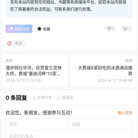
发布本站内容到任何网站、书籍等各类媒体平台。如若本站内容侵
犯了原著者的合法权益，可联系我们进行处理。
0
0
海报分享
收藏
美食
美食
美食
漫步特拉华河，欣赏富兰克林
大费城8家好吃的冰激淋店推
大桥，费城“塞纳河畔”10家餐
荐
厅+酒吧大盘点
2024-5-13 11:33:26
2024-6-17 12:46:54
0 条回复
文章作者
管理员
A
M
欢迎您，新朋友，感谢参与互动！
确认修改