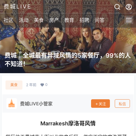
费城LIVE
社区
活动
美食
房产
教育
招聘
问答
费城｜全城最有异域风情的5家餐厅，99%的人
不知道！
0
美食
2 年前
费城LIVE小管家
关注
私信
Marrakesh摩洛哥风情