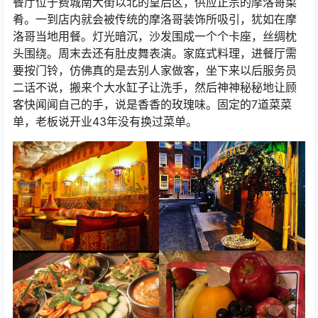
餐厅位于费城南大街以北的皇后区，供应正宗的摩洛哥菜
肴。一到店内就会被传统的摩洛哥装饰所吸引，犹如在摩
洛哥当地用餐。灯光暗沉，沙发围成一个个卡座，丝绸枕
头围绕。周末去还有肚皮舞表演。家庭式料理，进餐厅需
要按门铃，仿佛真的是去别人家做客，坐下来以后服务员
二话不说，搬来个大水缸子让洗手，然后神神秘秘地让顾
客快闻闻自己的手，说是香香的玫瑰味。固定的7道菜菜
单，老板说开业43年没有换过菜单。