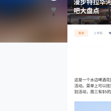
漫步特拉华河
吧大盘点
0
美食
2 年前
这是一个水边啤酒花
活动。菜单上可以找到
别活动，周三有$5