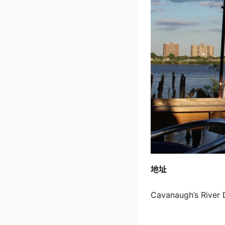
地址
Cavanaugh’s River 