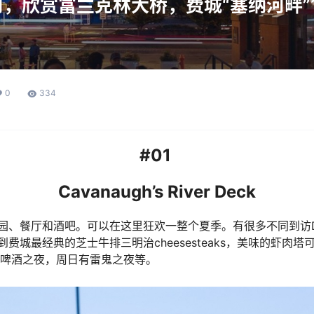
，欣赏富兰克林大桥，费城“塞纳河畔”
0
334
#01
Cavanaugh’s River Deck
园、餐厅和酒吧。可以在这里狂欢一整个夏季。有很多不同到访
费城最经典的芝士牛排三明治cheesesteaks，美味的虾肉
的啤酒之夜，周日有雷鬼之夜等。