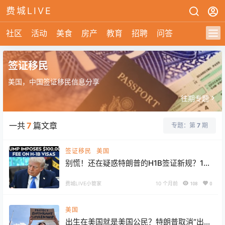
费城LIVE
社区
活动
美食
房产
教育
招聘
问答
签证移民
美国，中国签证移民信息分享
往期专题
一共
7
篇文章
专题：第
7
期
签证移民
美国
别慌！还在疑惑特朗普的H1B签证新规？10
万美元费用真相+核心答疑都在这！
费城LIVE小管家
10 个月前
108
0
美国
出生在美国就是美国公民？特朗普取消“出生