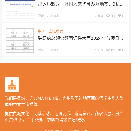
出入境新政：外国人来华可办落地签，9机
场过境24小时免签
费城LIVE小管家
2 年前
209
0
中国
签证移民
驻纽约总领馆领事证件大厅2024年节假日
安排
费城LIVE小管家
2 年前
133
0
我们是费城，近郊MAIN LINE，宾州及周边地区面向留学生华人群
体的中文主流媒体。
提供费城文化、同城活动、吃喝玩乐、新闻资讯、商家优惠，房产
租赁/买卖，二手交易，求职招聘等信息服务。