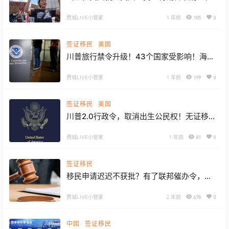
公民权”胜出一步！最高法院6:3裁决释放重
大信号！
费城LIVE小管家
1 年前
105
0
签证移民
美国
川普旅行禁令升级！43个国家受影响！海关
严查，手机被搜、绿卡被夺！律师警告非必
要别出境！
费城LIVE小管家
1 年前
199
0
签证移民
美国
川普2.0行政令，取消出生公民权！无证移
民、旅游签、学签、工作签在美生娃都不
行！
费城LIVE小管家
1 年前
81
0
签证移民
移民申请迟迟不获批？有了联邦催办令，无
需再等！
费城LIVE小管家
2 年前
678
0
中国
签证移民