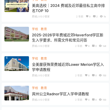
美高选校｜2024 费城及近郊最佳私立高中排
名TOP 10
费城LIVE小管家
2 年前
0
2
1k
学校
教育
2025-2026学年费城近郊Haverford学区新
生入学要求、所需文件和常见问答
费城LIVE小管家
2 年前
0
0
168
学校
教育
全美屡获殊荣费城近郊Lower Merion学区入
学申请教程
费城LIVE小管家
2 年前
0
0
150
学校
教育
宾州公立Radnor学区入学申请教程
费城LIVE小管家
2 年前
0
0
150