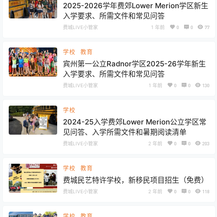
2025-2026学年费郊Lower Merion学区新生
入学要求、所需文件和常见问答
费城LIVE小管家
1 年前
0
0
77
学校
教育
宾州第一公立Radnor学区2025-26学年新生
入学要求、所需文件和常见问答
费城LIVE小管家
1 年前
0
0
130
学校
2024-25入学费郊Lower Merion公立学区常
见问答、入学所需文件和暑期阅读清单
费城LIVE小管家
2 年前
0
0
203
学校
教育
费城民艺特许学校，新移民项目招生（免费）
费城LIVE小管家
2 年前
0
0
118
学校
教育