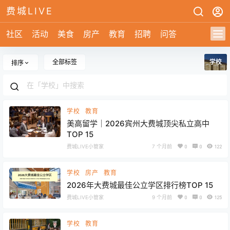
费城LIVE
社区
活动
美食
房产
教育
招聘
问答
全部标签
学校
排序
学校
教育
美高留学｜2026宾州大费城顶尖私立高中
TOP 15
费城LIVE小管家
7 个月前
0
0
122
学校
房产
教育
2026年大费城最佳公立学区排行榜TOP 15
费城LIVE小管家
9 个月前
0
0
125
学校
教育