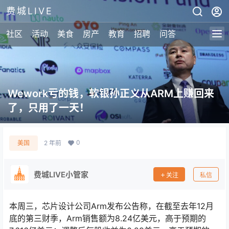
费城LIVE
社区
活动
美食
房产
教育
招聘
问答
Wework亏的钱，软银孙正义从ARM上赚回来
了，只用了一天！
0
美国
2 年前
费城LIVE小管家
关注
私信
本周三，芯片设计公司Arm发布公告称，在截至去年12月
底的第三财季，Arm销售额为8.24亿美元，高于预期的