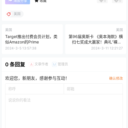
0
0
海报分享
收藏
美国
美国
美国
Target推出付费会员计划，类
第96届奥斯卡 《奥本海默》横
似Amazon的Prime
扫七奖成大赢家！典礼“裸男”
超抢戏
2024-3-5 13:57:38
2024-3-11 12:21:27
0 条回复
文章作者
管理员
A
M
欢迎您，新朋友，感谢参与互动！
确认修改