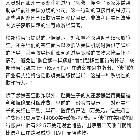
人员对南加州十多处住宅进行了突袭，搜查了多家涉嫌帮
助孕妇前往美国分娩的公司。这一行动的直接目的是打击
那些帮助外国孕妇欺骗美国移民当局、非法利用美国法律
为孩子获取国籍的生育旅游经营者。
联邦检察官提供的证据显示，刘和董不仅帮助孕妇获取签
证，还在她们的签证面试以及抵达美国机场时提供了详细
的指导，甚至教导她们如何通过穿宽松的衣物来掩盖怀孕
情况，避免因“像企鹅一样蹒跚”而引起移民官员的怀疑。联
邦检察官凯文·傅（Kevin Fu）在结案陈词中指出，“他们的
商业模式始终包括欺骗美国移民当局，这是一种系统性的
欺诈行为。”
除了涉嫌签证欺诈以外，
赴美生子的人还涉嫌滥用美国福
利和拒绝支付医疗费
，早前的一份报告显示，一对赴美生
子的夫妇由于婴儿早产，医疗费高达11万美元，但夫妇自
称贫困只愿意支付4080美元的医疗费。可他们在美国的银
行账户中拥有22.5万美元现金储蓄，出院第二天他们就到
比佛利山庄路易威登（LV）商店购物。