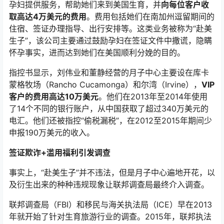
孕妇提供服务，帮助她们来到美国生育，并
向每位客户收
取高达4万美元的费用
。费用包括她们在南加州逗留期间的
住宿、签证办理指导、出行安排等。这类业务被称为“赴美
生子”，该公司主要通过鼓励孕妇在签证文件中撒谎，隐瞒
怀孕事实，进而达到她们在美国顺利分娩的目的。
指控书显示，刘伟业和董静经营的月子中心主要设在库卡
蒙格牧场（Rancho Cucamonga）和尔湾（Irvine），
VIP
客户的费用高达10万美元
。他们在2013年至2014年使用
了14个不同的银行账户，从中国获取了超过340万美元的
电汇。他们还被指控“偷税漏税”，在2012至2015年期间少
申报190万美元的收入。
签证欺诈+滥用福利引发调查
事实上，“赴美生子”并不违法，但是月子中心遍地开花，以
及衍生出来的种种违规现象让联邦调查局最终介入调查。
联邦调查局（FBI）和移民与海关执法局（ICE）早在2013
年就开始了针对生育旅游行业的调查。2015年，联邦执法