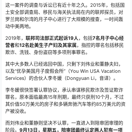
这一案件的调查与诉讼已有近十年之久。2015年，包括国
土安全部调查局、移民与海关执法局在内的联邦探员，对
罗兰岗和尔湾的月子中心进行了大规模的搜查，一时间轰
动中美两地。
2019年，
联邦司法部正式起诉19人
，包括
7名月子中心经
营者
和
12名赴美生子产妇及其家属
，指控的罪名包括移民
欺诈、洗钱、身份盗窃等多项刑事罪名。
其中大多数人已经逃回中国，只剩下刘伟业和董静夫妇，
以及“优孕美国月子度假会所”（You Win USA Vacation
Services）的合伙人李冬媛（Dongyuan Li，音译）。
李冬媛很快签署认罪协议，承认串谋移民欺诈及签证欺诈
罪名，原本面临最高15年刑期，最终只获刑10个月，不过
其价值50万美元的房子和多辆奔驰汽车等约85万美元的资
产被没收。
而刘伟业和董静则坚决不认罪，一直进入到陪审团审理的
阶段。
9月13日，星期五，陪审团最终认定两人犯有一项