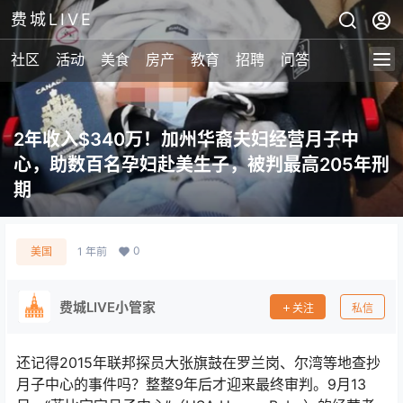
费城LIVE
社区
活动
美食
房产
教育
招聘
问答
2年收入$340万！加州华裔夫妇经营月子中
心，助数百名孕妇赴美生子，被判最高205年刑
期
0
美国
1 年前
费城LIVE小管家
关注
私信
还记得2015年联邦探员大张旗鼓在罗兰岗、尔湾等地查抄
月子中心的事件吗？整整9年后才迎来最终审判。9月13