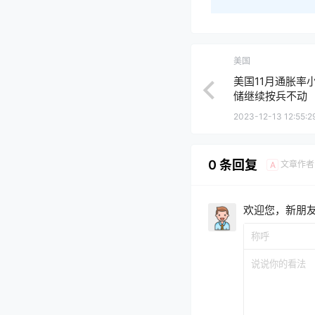
美国
美国11月通胀率
储继续按兵不动
2023-12-13 12:55:2
0 条回复
文章作者
A
欢迎您，新朋