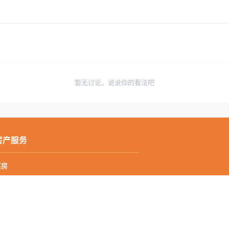
暂无讨论，说说你的看法吧
房产服务
买房
卖房
房东