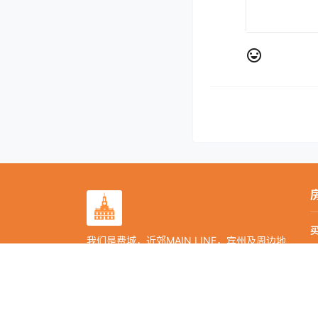
我们是费城，近郊MAIN LINE，宾州及周边地
区面向留学生华人群体的中文主流媒体。
提供费城文化、同城活动、吃喝玩乐、新闻资
讯、商家优惠，房产租赁/买卖，二手交易，
求职招聘等信息服务。