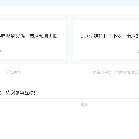
小幅降至3.1%，市场预期美联
美联储维持利率不变，暗示2
9
管理员
据说那些你一笑就跟着你笑
M
友，感谢参与互动！