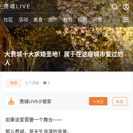
费城LIVE
社区
活动
美食
房产
教育
招聘
问答
大费城十大求婚圣地！属于在这座城市爱过的
人
0
旅游
5 个月前
费城LIVE小管家
关注
私信
如果说爱需要一个舞台——
那么费城，是天生浪漫的背景。