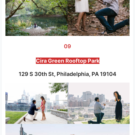
09
Cira Green Rooftop Park
129 S 30th St, Philadelphia, PA 19104