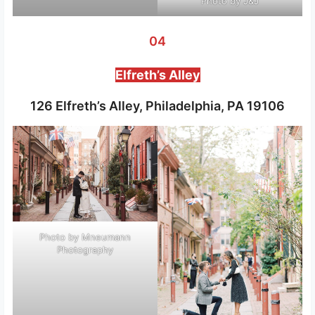
Photo by J&J
04
Elfreth’s Alley
126 Elfreth’s Alley, Philadelphia, PA 19106
Photo by Mneumann
Photography