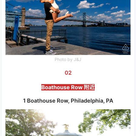
Photo by J&J
02
Boathouse Row
附近
1 Boathouse Row, Philadelphia, PA