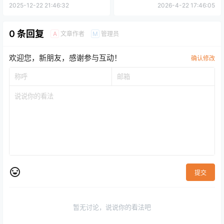
2026年全球旅行必去十大目的
略（附推荐区域）
2025-12-22 21:46:32
2026-4-22 17:46:05
地榜单出炉！
0 条回复
文章作者
管理员
A
M
欢迎您，新朋友，感谢参与互动！
确认修改
提交
暂无讨论，说说你的看法吧