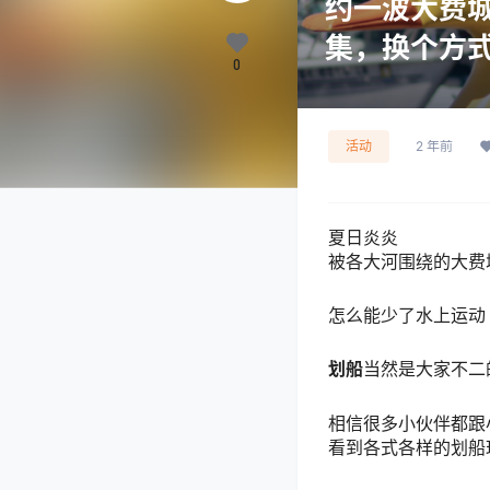
约一波大费城
集，换个方
0
活动
2 年前
夏日炎炎
被各大河围绕的大费
怎么能少了水上运动
划船
当然是大家不二
相信很多小伙伴都跟
看到各式各样的划船