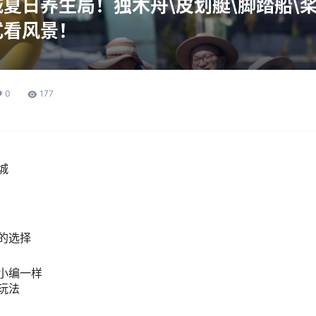
夏日养生局！独木舟\皮划艇\脚踏船\
式看风景！
0
177
城
的选择
小编一样
玩法