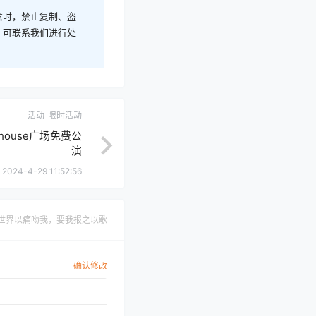
意时，禁止复制、盗
，可联系我们进行处
活动
限时活动
house广场免费公
演
2024-4-29 11:52:56
世界以痛吻我，要我报之以歌
确认修改