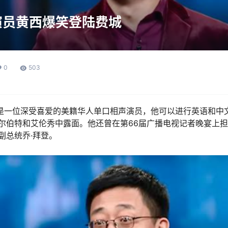
演员黄西爆笑登陆费城
0
503
ng）是一位深受喜爱的美籍华人单口相声演员，他可以进行英语和
尔伯特和艾伦秀中露面。他还曾在第66届广播电视记者晚宴上
副总统乔·拜登。