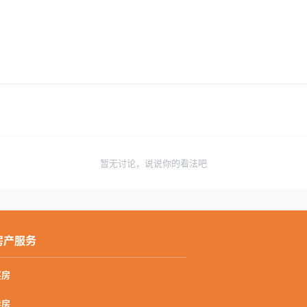
暂无讨论，说说你的看法吧
房产服务
买房
卖房