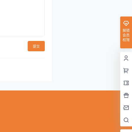
解锁
会员
权限
提交