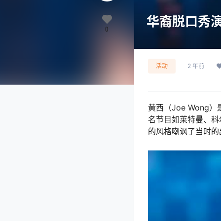
华裔脱口秀
0
活动
2 年前
黄西（Joe Wo
名节目如莱特曼、科
的风格嘲讽了当时的