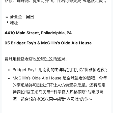
骷髅、蜘蛛网、霓虹灯齐飞，连塔可都变成“鬼魅限定款”。
📅 营业至：
周日
📍 地址：
4410 Main Street, Philadelphia, PA
05 Bridget Foy’s & McGillin’s Olde Ale House
费城地标级老店也没错过这场派对：
Bridget Foy’s 用南街的老洋房氛围打造“优雅惊魂夜”;
McGillin’s Olde Ale House 是全城最老的酒吧，今年
的南瓜装饰和蜘蛛灯阵让人仿佛置身鬼屋。还有限定
特调如“糖玉米马天尼”“科学怪人玛格丽塔”与南瓜啤
酒。适合想在老派氛围中感受“老灵魂”的你～