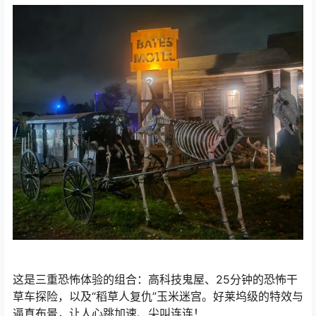
这是三重恐怖体验的组合：高科技鬼屋、25分钟的恐怖干
草车探险，以及“稻草人复仇”玉米迷宫。好莱坞级的特效与
逼真布景，让人心跳加速、尖叫连连！