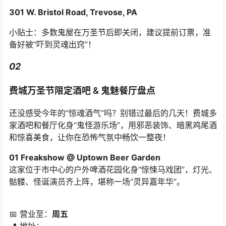
301 W. Bristol Road, Trevose, PA
小贴士：多数鬼屋在万圣节后即关闭，建议提前订票，准
备好被“吓到灵魂出窍”！
02
费城万圣节限定酒吧 & 鬼魅餐厅盘点
还没感受今年的“惊魂酒气”吗？别错过最后的几天！费城多
家酒吧和餐厅化身“鬼怪游乐场”，用邪恶装饰、暗黑鸡尾酒
和惊喜美食，让你在恐怖气氛中畅饮一整夜！
01 Freakshow @ Uptown Beer Garden
这家位于市中心的户外啤酒花园化身“惊悚马戏团”，灯光、
骷髅、怪诞演员齐上阵，堪称一场“灵异嘉年华”。
📅 营业至：
周五
📍 地址：