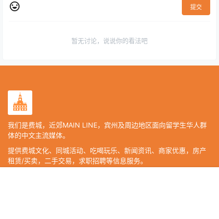
提交
暂无讨论，说说你的看法吧
我们是费城，近郊MAIN LINE，宾州及周边地区面向留学生华人群
体的中文主流媒体。
提供费城文化、同城活动、吃喝玩乐、新闻资讯、商家优惠，房产
租赁/买卖，二手交易，求职招聘等信息服务。
Copyright © 2026
费城LIVE
首页
房产
教育
美食
活动
购票
查询 112 次，耗时 0.5934 秒