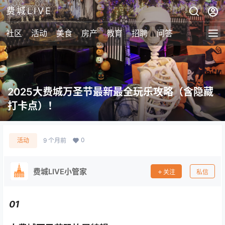
费城LIVE
社区
活动
美食
房产
教育
招聘
问答
2025大费城万圣节最新最全玩乐攻略（含隐藏
打卡点）！
0
活动
9 个月前
费城LIVE小管家
关注
私信
01