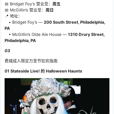
📅 Bridget Foy’s 营业至：
周五
📅 McGillin’s 营业至：
周日
📍 地址：
• Bridget Foy’s —
200 South Street, Philadelphia,
PA
• McGillin’s Olde Ale House —
1310 Drury Street,
Philadelphia, PA
03
费城成人限定万圣节狂欢指南
01 Stateside Live! 的 Halloween Haunts