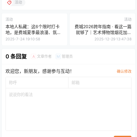
活动
活动
活动
本地人私藏：这6个限时打卡
费城2026跨年指南 · 看这一篇
地，是费城夏季最浪漫、氛围
就够了｜艺术博物馆烟花加场
感爆棚的独家秘境！
＋免费音乐会，今年真的不一
2025-7-24 19:10:58
2025-12-29 13:47:38
样！
0 条回复
文章作者
管理员
A
M
欢迎您，新朋友，感谢参与互动！
确认修改