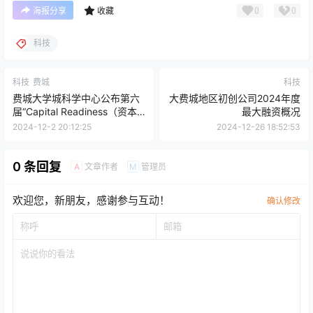
0
0
海报分享
收藏
科技
科技
费城
科技
费城大学城科学中心公布第六
大费城地区初创公司2024年度
届“Capital Readiness（资本
最大融资概况
准备）”计划中的4家本地公司
2024-12-2 20:12:25
2024-12-26 18:52:53
名单
0 条回复
文章作者
管理员
A
M
欢迎您，新朋友，感谢参与互动！
确认修改