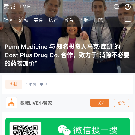
费城LIVE
社区
活动
美食
房产
教育
招聘
问答
Penn Medicine 与 知名投资人马克·库班 的
Cost Plus Drug Co. 合作，致力于“消除不必要
的药物加价”
0
科技
1 年前
费城LIVE小管家
关注
私信