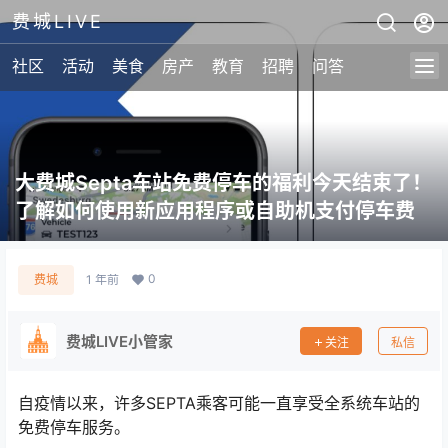
费城LIVE
社区
活动
美食
房产
教育
招聘
问答
大费城Septa车站免费停车的福利今天结束了！
了解如何使用新应用程序或自助机支付停车费
0
费城
1 年前
费城LIVE小管家
关注
私信
自疫情以来，许多SEPTA乘客可能一直享受全系统车站的
免费停车服务。