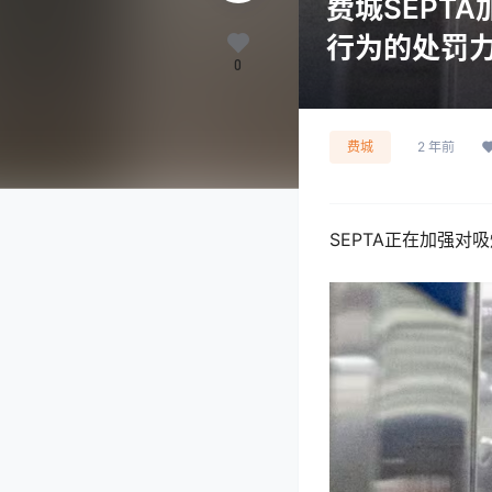
费城SEPT
行为的处罚
0
费城
2 年前
SEPTA正在加强