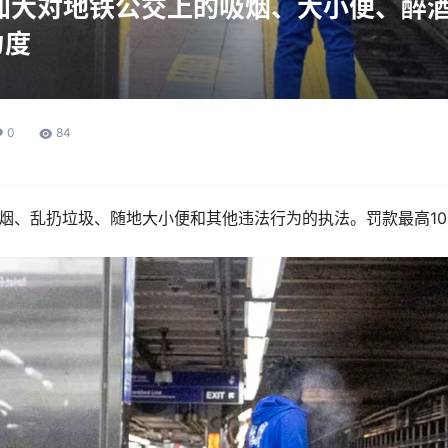
A加大对地铁公交上的吸烟、大小便、醉
力度
0
84
对吸烟、乱扔垃圾、随地大小便和其他违法行为的执法。罚款最高10