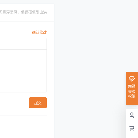
无意穿堂风，偏偏孤倨引山洪
确认修改
解锁
会员
权限
提交