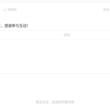
管理员
你本
M
友，感谢参与互动！
暂无讨论，说说你的看法吧