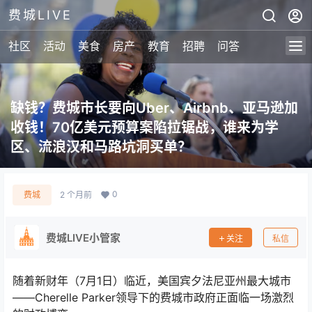
费城LIVE
社区
活动
美食
房产
教育
招聘
问答
缺钱？费城市长要向Uber、Airbnb、亚马逊加
收钱！70亿美元预算案陷拉锯战，谁来为学
区、流浪汉和马路坑洞买单？
0
费城
2 个月前
费城LIVE小管家
关注
私信
随着新财年（7月1日）临近，美国宾夕法尼亚州最大城市
——Cherelle Parker领导下的费城市政府正面临一场激烈