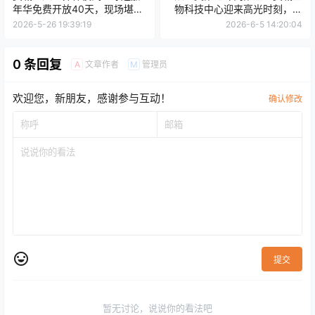
年华免费开放40天，现场堪比
物科技中心迎来高光时刻，礼
“世界杯版迪士尼”！周边道路
来、强生疯狂加码
2026-5-26 19:39:19
2026-6-5 14:20:04
已正式封闭
0 条回复
文章作者
管理员
A
M
欢迎您，新朋友，感谢参与互动！
确认修改
提交
暂无讨论，说说你的看法吧