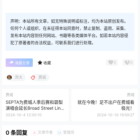
声明：本站所有文章，如无特殊说明或标注，均为本站原创发布。
任何个人或组织，在未征得本站同意时，禁止复制、盗用、采集、
发布本站内容到任何网站、书籍等各类媒体平台。如若本站内容侵
犯了原著者的合法权益，可联系我们进行处理。
0
0
海报分享
收藏
宾大
费城
费城
费城
SEPTA为费城人季后赛和碧梨
就在今晚！足不出户在费城看
演唱会延长Broad Street Line
极光！
服务
2024-10-4 12:30:10
2024-10-10 19:59:27
0 条回复
文章作者
管理员
A
M