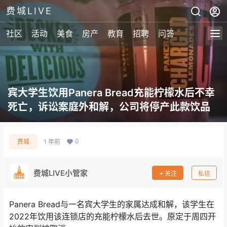
费城LIVE
社区
活动
美食
房产
教育
招聘
问答
宾大学生饮用Panera Bread充能柠檬水后不幸
死亡，诉讼案庭外和解，公司将停产此款饮品
0
费城
1 年前
费城LIVE小管家
关注
私信
Panera Bread与一名宾大学生的家属达成和解，该学生在
2022年饮用该连锁店的充能柠檬水后去世。原定于周四开