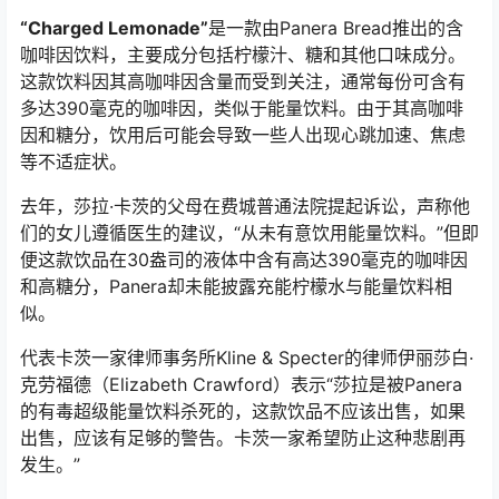
“Charged Lemonade”
是一款由Panera Bread推出的含
咖啡因饮料，主要成分包括柠檬汁、糖和其他口味成分。
这款饮料因其高咖啡因含量而受到关注，通常每份可含有
多达390毫克的咖啡因，类似于能量饮料。由于其高咖啡
因和糖分，饮用后可能会导致一些人出现心跳加速、焦虑
等不适症状。
去年，莎拉·卡茨的父母在费城普通法院提起诉讼，声称他
们的女儿遵循医生的建议，“从未有意饮用能量饮料。”但即
便这款饮品在30盎司的液体中含有高达390毫克的咖啡因
和高糖分，Panera却未能披露充能柠檬水与能量饮料相
似。
代表卡茨一家律师事务所Kline & Specter的律师伊丽莎白·
克劳福德（Elizabeth Crawford）表示“莎拉是被Panera
的有毒超级能量饮料杀死的，这款饮品不应该出售，如果
出售，应该有足够的警告。卡茨一家希望防止这种悲剧再
发生。”