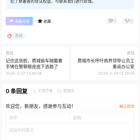
犯了原著者的合法权益，可联系我们进行处理。
0
0
海报分享
收藏
费城
费城
费城
记住这张脸，费城偷车贼戴着
费城市长呼吁商界领导让员工
手铐在警察眼皮底下逃跑了
重返办公室
2024-2-27 13:46:58
2024-2-29 13:29:35
0 条回复
文章作者
管理员
A
M
欢迎您，新朋友，感谢参与互动！
确认修改