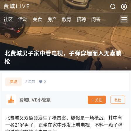
费城LIVE
社区
活动
美食
房产
教育
招聘
问答
北费城男子家中看电视，子弹穿墙而入无辜躺
枪
0
费城
2 年前
费城LIVE小管家
关注
私信
北费城又双叒叕发生了枪击案，疑似是一场枪战，其中有
一名21岁男子，正坐在家中沙发上看电视，不料一颗子弹