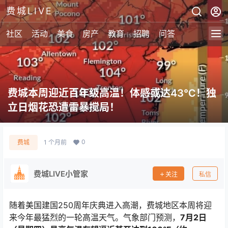
费城LIVE
社区
活动
美食
房产
教育
招聘
问答
费城本周迎近百年级高温！体感或达43℃！独
立日烟花恐遭雷暴搅局！
0
费城
1 个月前
费城LIVE小管家
关注
私信
随着美国建国250周年庆典进入高潮，费城地区本周将迎
来今年最猛烈的一轮高温天气。气象部门预测，
7月2日