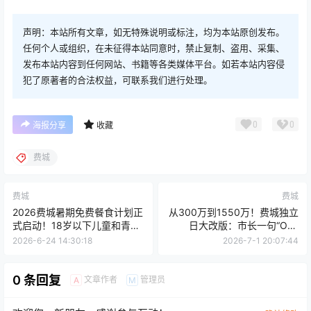
声明：本站所有文章，如无特殊说明或标注，均为本站原创发布。
任何个人或组织，在未征得本站同意时，禁止复制、盗用、采集、
发布本站内容到任何网站、书籍等各类媒体平台。如若本站内容侵
犯了原著者的合法权益，可联系我们进行处理。
0
0
海报分享
收藏
费城
费城
费城
2026费城暑期免费餐食计划正
从300万到1550万！费城独立
式启动！18岁以下儿童和青少
日大改版：市长一句“One
年整个暑假都能免费吃饭，无
Philly”，预算暴涨5倍，纳税人
2026-6-24 14:30:18
2026-7-1 20:07:44
需登记、无需身份证明
炸锅了
0 条回复
文章作者
管理员
A
M