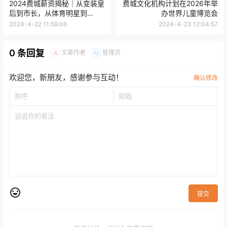
2024费城薪资揭秘｜从变装皇
费城文化机构计划在2026年举
后到市长，从体育明星到
办世界儿童博览会
Wawa收银员，从律师到餐馆
2024-4-22 11:59:06
2024-4-23 12:04:57
服务员......
0 条回复
文章作者
管理员
A
M
欢迎您，新朋友，感谢参与互动！
确认修改
提交