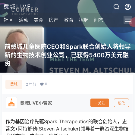
费城LIVE
社区
活动
美食
房产
教育
招聘
问答
前费城儿童医院CEO和Spark联合创始人将领导
新的生物技术创业公司，已获得5400万美元融
资
0
费城
2 年前
费城LIVE小管家
关注
私信
作为基因治疗先驱Spark Therapeutics的联合创始人，史
蒂文•阿特舒勒(Steven Altschuler)领导着一群资深生物技