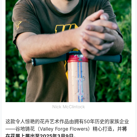
Nick McClintock
这款令人惊艳的花卉艺术作品由拥有50年历史的家族企业
——谷地铸花（Valley Forge Flowers）精心打造，并
将
在花展上展出至2025年3月9日
。