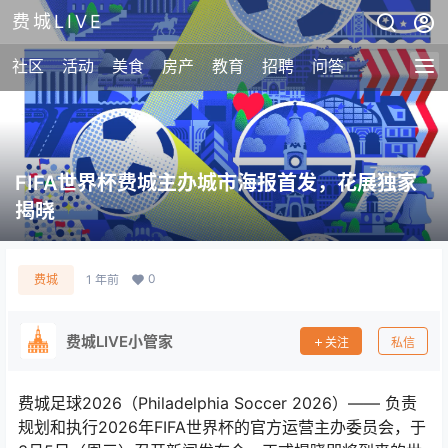
费城LIVE
社区
活动
美食
房产
教育
招聘
问答
FIFA世界杯费城主办城市海报首发，花展独家
揭晓
0
费城
1 年前
费城LIVE小管家
关注
私信
费城足球2026（Philadelphia Soccer 2026）—— 负责
规划和执行2026年FIFA世界杯的官方运营主办委员会，于