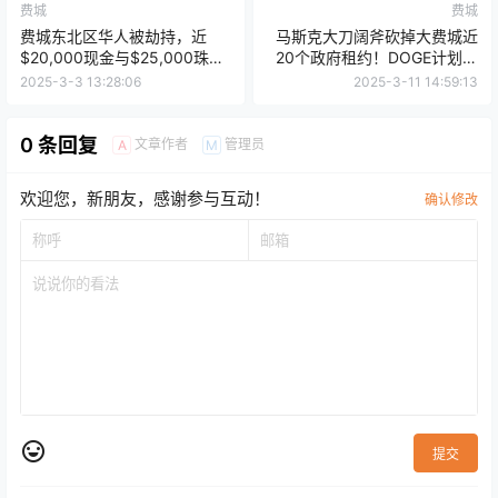
费城
费城
费城东北区华人被劫持，近
马斯克大刀阔斧砍掉大费城近
$20,000现金与$25,000珠宝
20个政府租约！DOGE计划削
被盗
减1万亿美元，却避开大规模支
2025-3-3 13:28:06
2025-3-11 14:59:13
出，背后藏着什么玄机？
0 条回复
文章作者
管理员
A
M
欢迎您，新朋友，感谢参与互动！
确认修改
提交