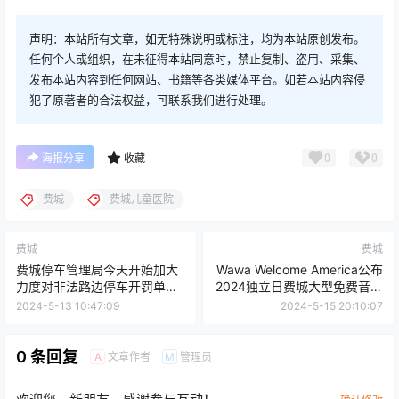
声明：本站所有文章，如无特殊说明或标注，均为本站原创发布。
任何个人或组织，在未征得本站同意时，禁止复制、盗用、采集、
发布本站内容到任何网站、书籍等各类媒体平台。如若本站内容侵
犯了原著者的合法权益，可联系我们进行处理。
0
0
海报分享
收藏
费城
费城儿童医院
费城
费城
费城停车管理局今天开始加大
Wawa Welcome America公布
力度对非法路边停车开罚单，
2024独立日费城大型免费音乐
罚款51美元至76美元不等
会的的主唱嘉宾
2024-5-13 10:47:09
2024-5-15 20:10:07
0 条回复
文章作者
管理员
A
M