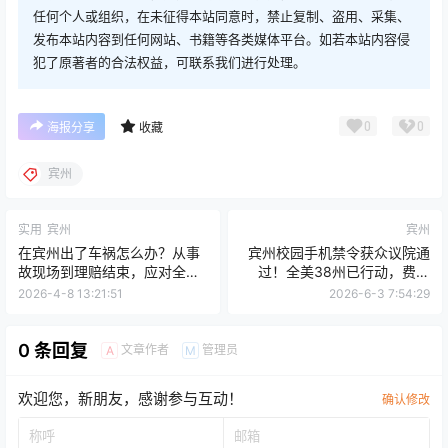
任何个人或组织，在未征得本站同意时，禁止复制、盗用、采集、
发布本站内容到任何网站、书籍等各类媒体平台。如若本站内容侵
犯了原著者的合法权益，可联系我们进行处理。
0
0
海报分享
收藏
宾州
实用
宾州
宾州
在宾州出了车祸怎么办？从事
宾州校园手机禁令获众议院通
故现场到理赔结束，应对全流
过！全美38州已行动，费郊
程
Main Line四大学区手机政策现
2026-4-8 13:21:51
2026-6-3 7:54:29
状如何？
0 条回复
文章作者
管理员
A
M
欢迎您，新朋友，感谢参与互动！
确认修改