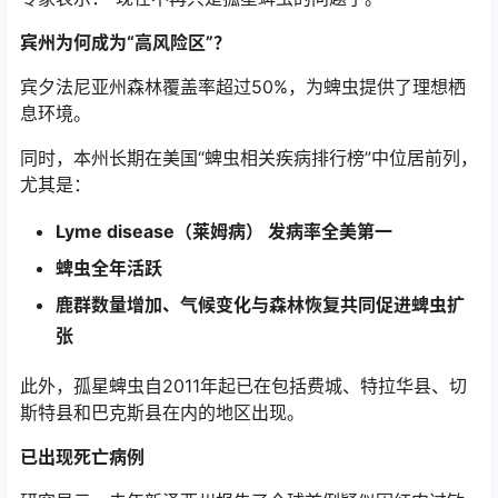
宾州为何成为“高风险区”？
宾夕法尼亚州森林覆盖率超过50%，为蜱虫提供了理想栖
息环境。
同时，本州长期在美国“蜱虫相关疾病排行榜”中位居前列，
尤其是：
Lyme disease（莱姆病） 发病率全美第一
蜱虫全年活跃
鹿群数量增加、气候变化与森林恢复共同促进蜱虫扩
张
此外，孤星蜱虫自2011年起已在包括费城、特拉华县、切
斯特县和巴克斯县在内的地区出现。
已出现死亡病例