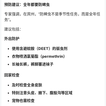
预防建议：全年都要防蜱虫
专家强调，在宾州，“防蜱虫不是季节性任务，而是全年任
务”。
建议包括：
外出防护
使用含避蚊胺（DEET）的驱虫剂
衣物喷洒氯菊酯（permethrin）
长袖长裤，裤脚塞进袜子
回家检查
及时检查全身皮肤
特别注意头皮、腋下、腹股沟等区域
宠物也需检查