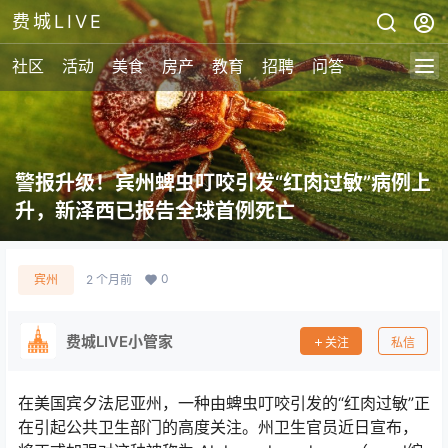
费城LIVE
社区
活动
美食
房产
教育
招聘
问答
警报升级！宾州蜱虫叮咬引发“红肉过敏”病例上
升，新泽西已报告全球首例死亡
0
宾州
2 个月前
费城LIVE小管家
关注
私信
在美国宾夕法尼亚州，一种由蜱虫叮咬引发的“红肉过敏”正
在引起公共卫生部门的高度关注。州卫生官员近日宣布，