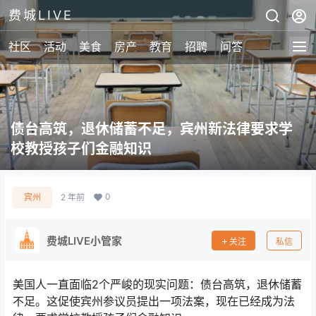
费城LIVE
社区
活动
美食
房产
教育
招聘
问答
债台高筑，退休储蓄不足，宾州新法律要求学
校教授孩子们金融知识
0
宾州
2 年前
费城LIVE小管家
关注
私信
美国人一直面临2个严峻的现实问题：债台高筑，退休储蓄
不足。这促使宾州参议员提出一项法案，现在已经成为法